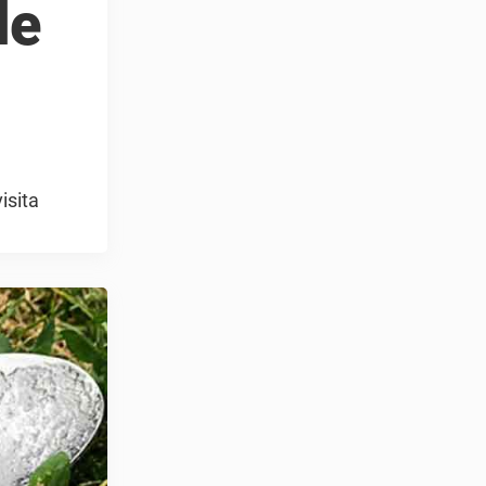
de
isita