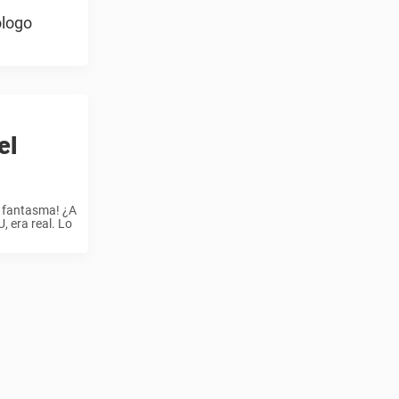
ólogo
el
un fantasma! ¿A
 era real. Lo