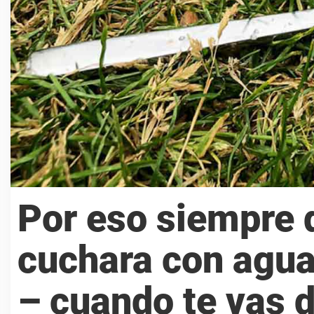
Por eso siempre 
cuchara con agua 
– cuando te vas d