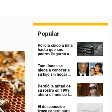
Popular
Policía cuidó a niña
hasta que sus
padres llegaron a
buscarla en su
colegio – todos los
Tom Jones se
héroes no tienen
niega a conocer a
capa
su hijo sin hogar –
ahora el hijo ruega
para ver a su papá
Perdió la mitad de
“antes que sea
su rostro en 1999,
demasiado tarde”
ahora el médico le
dado por fin una
razón para
El desconocido
quitarse la venda
truco casero para