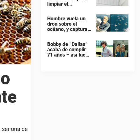
limpiar el
colchones – con 1
ingrediente que
Hombre vuela un
todos tiene en la
dron sobre el
cocina
océano, y captura
gigante banco de
delfines durante su
Bobby de ”Dallas”
migración
acaba de cumplir
71 años – así luce
hoy en día
ho
nte
 ser una de