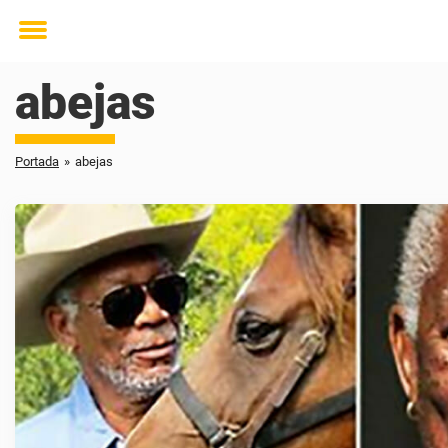
Toggle
menu
abejas
Portada
»
abejas