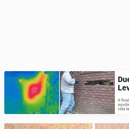
Due
Lev
A fina
ayudar
vida la