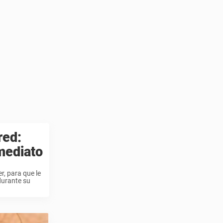
red:
mediato
r, para que le
durante su