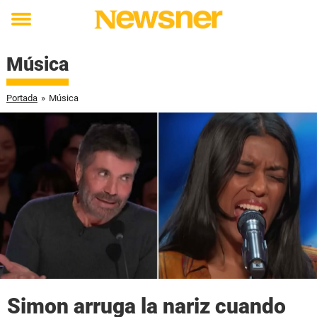
Toggle
menu
Música
Portada
»
Música
Simon arruga la nariz cuando