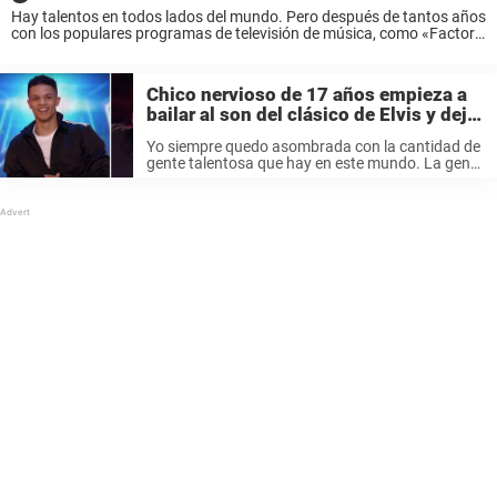
Hay talentos en todos lados del mundo. Pero después de tantos años
con los populares programas de televisión de música, como «Factor
X y «Got Talent», es fácil pensar que ya hemos descubierto a todas ...
Chico nervioso de 17 años empieza a
bailar al son del clásico de Elvis y deja
a Simon atónito
Yo siempre quedo asombrada con la cantidad de
gente talentosa que hay en este mundo. La gente
que sabe cantas tienen han recibido un regalo
muy especial, pero creo que lo que siempre me
deja ...