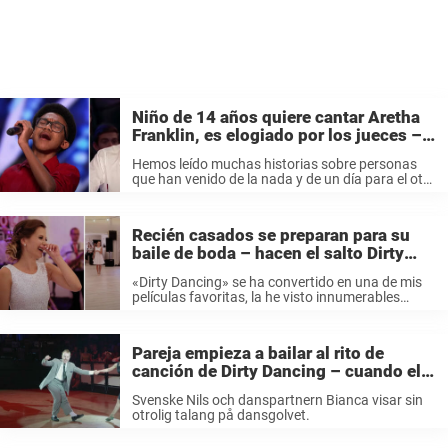
Niño de 14 años quiere cantar Aretha
Franklin, es elogiado por los jueces –
mostrémosle nuestro amor
Hemos leído muchas historias sobre personas
que han venido de la nada y de un día para el otro
se han convertido en grandes estrellas a través
de estos programas de talento en la televisión. ...
Recién casados se preparan para su
baile de boda – hacen el salto Dirty
Dancing y todos gritan como locos
«Dirty Dancing» se ha convertido en una de mis
películas favoritas, la he visto innumerables
veces. Y si hay una escena en la película que
puedo ver mil veces, es la del baile que termina ...
Pareja empieza a bailar al rito de
canción de Dirty Dancing – cuando ella
se gira la arena explota de alborozo
Svenske Nils och danspartnern Bianca visar sin
otrolig talang på dansgolvet.