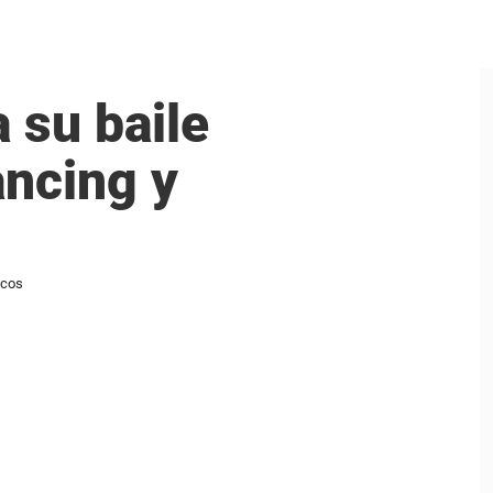
 su baile
ancing y
ocos