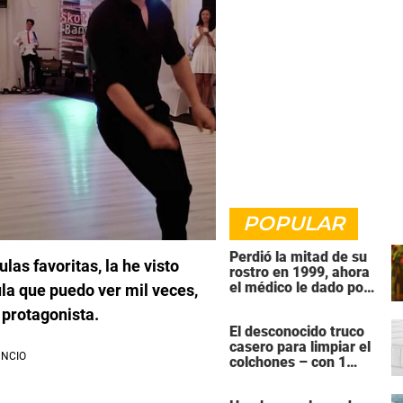
POPULAR
Perdió la mitad de su
las favoritas, la he visto
rostro en 1999, ahora
el médico le dado por
la que puedo ver mil veces,
fin una razón para
s protagonista.
quitarse la venda
El desconocido truco
casero para limpiar el
colchones – con 1
ingrediente que todos
tiene en la cocina