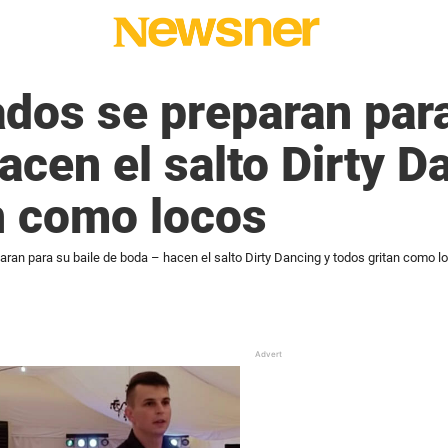
dos se preparan para
acen el salto Dirty D
n como locos
ran para su baile de boda – hacen el salto Dirty Dancing y todos gritan como l