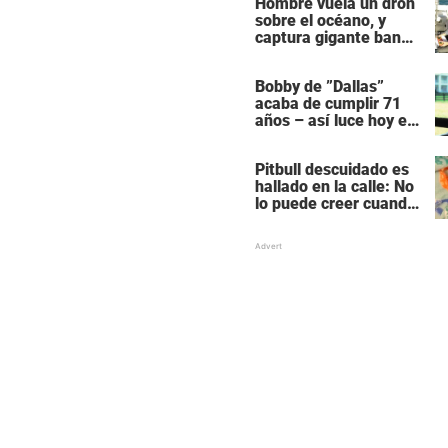
Hombre vuela un dron
sobre el océano, y
captura gigante banco
de delfines durante su
migración
Bobby de ”Dallas”
acaba de cumplir 71
años – así luce hoy en
día
Pitbull descuidado es
hallado en la calle: No
lo puede creer cuando
alguien lo quiere
acariciar