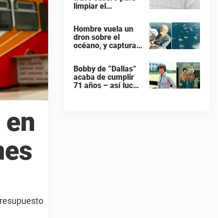
limpiar el
colchones – con 1
ingrediente que
Hombre vuela un
todos tiene en la
dron sobre el
cocina
océano, y captura
gigante banco de
delfines durante su
Bobby de ”Dallas”
migración
acaba de cumplir
71 años – así luce
hoy en día
 en
nes
 presupuesto