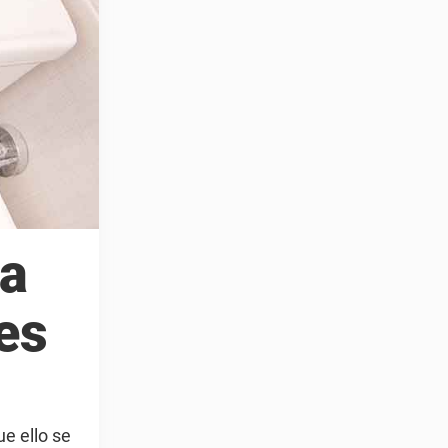
pa
es
e ello se