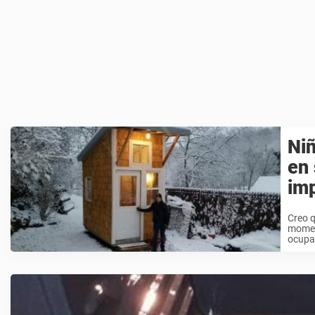
Niñ
en 
im
Creo 
moment
ocupa