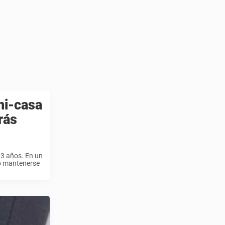
ni-casa
rás
3 años. En un
ió mantenerse