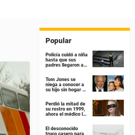
Popular
Policía cuidó a niña
hasta que sus
padres llegaron a
buscarla en su
colegio – todos los
Tom Jones se
héroes no tienen
niega a conocer a
capa
su hijo sin hogar –
ahora el hijo ruega
para ver a su papá
Perdió la mitad de
“antes que sea
su rostro en 1999,
demasiado tarde”
ahora el médico le
dado por fin una
razón para
El desconocido
quitarse la venda
truco casero para