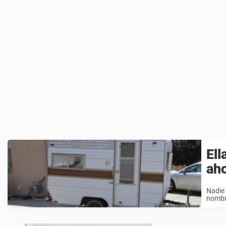
Ell
aho
Nadie 
nombre