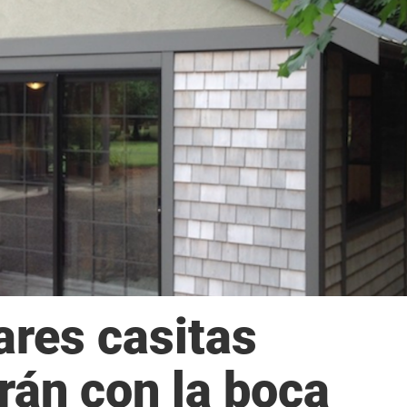
ares casitas
rán con la boca