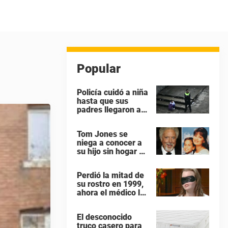
Popular
Policía cuidó a niña
hasta que sus
padres llegaron a
buscarla en su
colegio – todos los
Tom Jones se
héroes no tienen
niega a conocer a
capa
su hijo sin hogar –
ahora el hijo ruega
para ver a su papá
Perdió la mitad de
“antes que sea
su rostro en 1999,
demasiado tarde”
ahora el médico le
dado por fin una
razón para
El desconocido
quitarse la venda
truco casero para