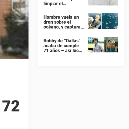
limpiar el
colchones – con 1
ingrediente que
Hombre vuela un
todos tiene en la
dron sobre el
cocina
océano, y captura
gigante banco de
delfines durante su
Bobby de ”Dallas”
migración
acaba de cumplir
71 años – así luce
hoy en día
 72