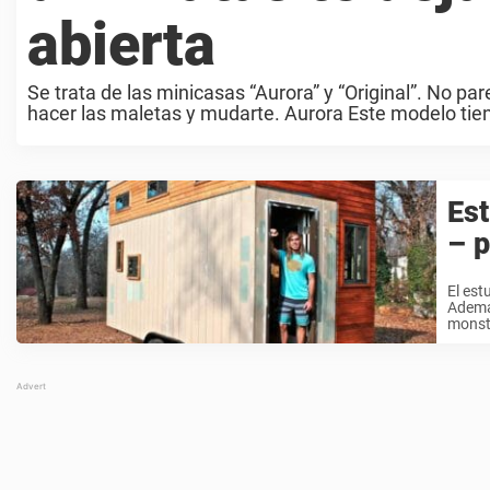
abierta
Se trata de las minicasas “Aurora” y “Original”. No 
hacer las maletas y mudarte. Aurora Este modelo tien
Est
– p
El est
Además
monstr