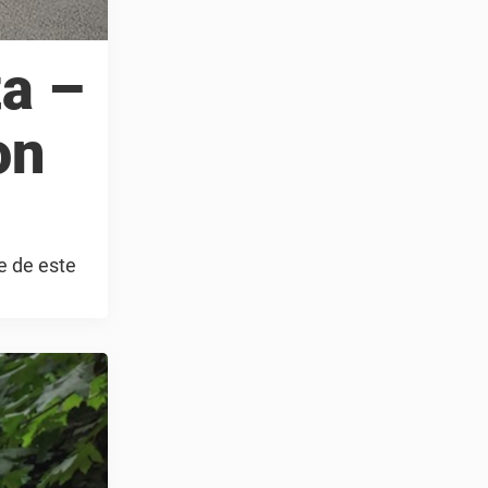
ta –
on
e de este