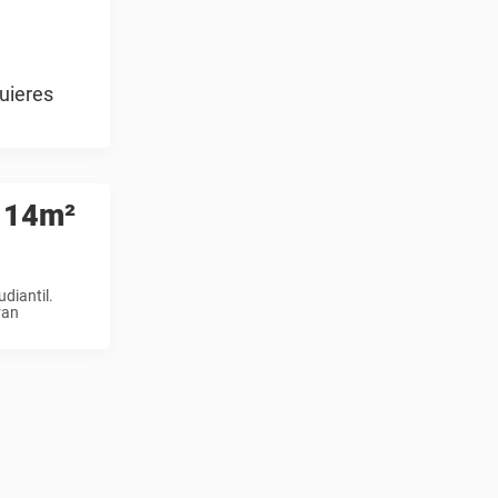
uieres
e 14m²
diantil.
ran