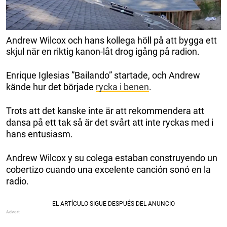
Andrew Wilcox och hans kollega höll på att bygga ett
skjul när en riktig kanon-låt drog igång på radion.
Enrique Iglesias ”Bailando” startade, och Andrew
kände hur det började
rycka i benen
.
Trots att det kanske inte är att rekommendera att
dansa på ett tak så är det svårt att inte ryckas med i
hans entusiasm.
Andrew Wilcox y su colega estaban construyendo un
cobertizo cuando una excelente canción sonó en la
radio.