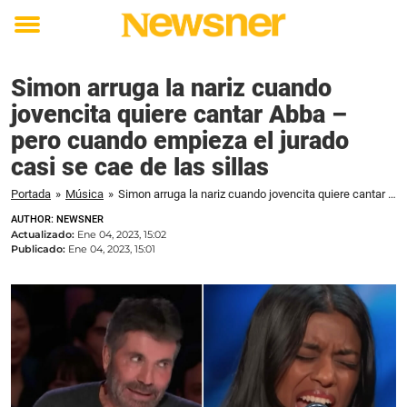
Toggle
menu
Simon arruga la nariz cuando
jovencita quiere cantar Abba –
pero cuando empieza el jurado
casi se cae de las sillas
Portada
»
Música
»
Simon arruga la nariz cuando jovencita quiere cantar Abba – pero cuando empieza el jurado casi se cae de las sillas
AUTHOR: NEWSNER
Actualizado:
Ene 04, 2023, 15:02
Publicado:
Ene 04, 2023, 15:01