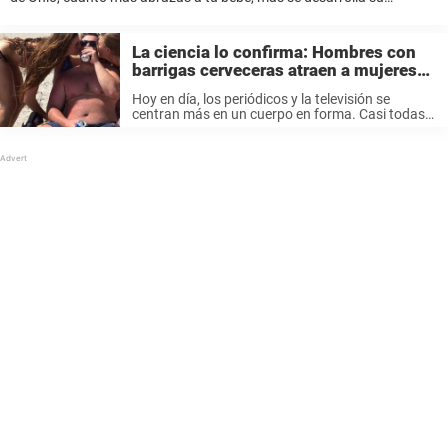
cerebro. El cariño, demostrado a través del contacto físico,
desencadena el estímulo que desarrolla el ...
La ciencia lo confirma: Hombres con
barrigas cerveceras atraen a mujeres
más bellas y viven más tiempo
Hoy en día, los periódicos y la televisión se
centran más en un cuerpo en forma. Casi todas
las noticias hablan de como podemos estar más
entrenados. Hay dietas, tablas de entrenamiento
y muchas guías ...