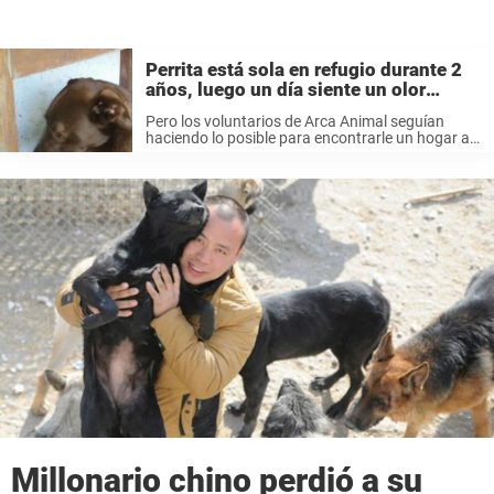
Perrita está sola en refugio durante 2
años, luego un día siente un olor
conocido y ve a su amo
Pero los voluntarios de Arca Animal seguían
haciendo lo posible para encontrarle un hogar a
Pakita. Decidieron tomarle una foto, para que la
pudieran poner en Facebook y de esa forna
atraer a familias que ...
Millonario chino perdió a su