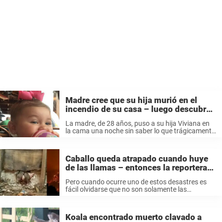
Madre cree que su hija murió en el
incendio de su casa – luego descubre
el sacrificio de su perro
La madre, de 28 años, puso a su hija Viviana en
la cama una noche sin saber lo que trágicamente
iba a estar a punto de ocurrir. Todo
empezó cuando un rayo golpeó la caja eléctrica
...
Caballo queda atrapado cuando huye
de las llamas – entonces la reportera
hace lo único correcto
Pero cuando ocurre uno de estos desastres es
fácil olvidarse que no son solamente las
personas las que necesitan ayuda. Nuestros
amigos peludos de cuatro patas también
necesitan ayuda. Posted by Gina Silva
Koala encontrado muerto clavado a
on Tuesday, December ...