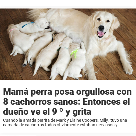
Pero en cambio de cazar a los animales los leones cazaron al
hombre. Las autoridades ...
Mamá perra posa orgullosa con
8 cachorros sanos: Entonces el
dueño ve el 9 º y grita
Cuando la amada perrita de Mark y Elaine Coopers, Milly, tuvo una
camada de cachorros todos obviamente estaban nerviosos y
emocionados. Es increíble ver tu mascota convertirse en una
hermosa madre. Milly tomó su papel de ...