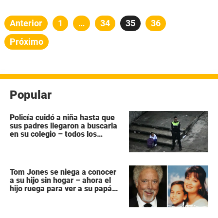
Paginación
Anterior
Página
1
…
Página
34
Página
35
Página
36
de
Próximo
entradas
Popular
Policía cuidó a niña hasta que
sus padres llegaron a buscarla
en su colegio – todos los
héroes no tienen capa
Tom Jones se niega a conocer
a su hijo sin hogar – ahora el
hijo ruega para ver a su papá
“antes que sea demasiado
tarde”