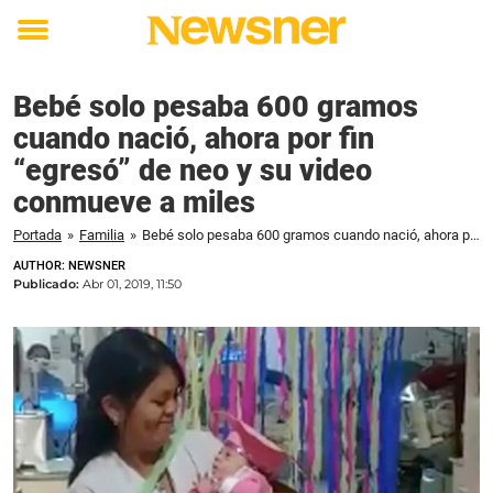
Toggle
menu
Bebé solo pesaba 600 gramos
cuando nació, ahora por fin
“egresó” de neo y su video
conmueve a miles
Portada
»
Familia
»
Bebé solo pesaba 600 gramos cuando nació, ahora por fin “egresó” de neo y su video conmueve a miles
AUTHOR: NEWSNER
Publicado:
Abr 01, 2019, 11:50