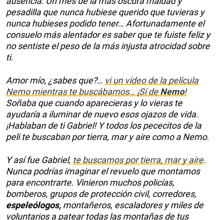
ausencia. Un mes de la más oscura maldad y
pesadilla que nunca hubiese querido que tuvieras y
nunca hubieses podido tener… Afortunadamente el
consuelo más alentador es saber que te fuiste feliz y
no sentiste el peso de la más injusta atrocidad sobre
ti.
Amor mío, ¿sabes que?…
vi un vídeo de la película
Nemo mientras te buscábamos… ¡Sí de
Nemo
!
Soñaba que cuando aparecieras y lo vieras te
ayudaría a iluminar de nuevo esos ojazos de vida.
¡Hablaban de ti Gabriel! Y todos los pececitos de la
peli te buscaban por tierra, mar y aire como a Nemo.
Y así fue Gabriel,
te buscamos por tierra, mar y aire
.
Nunca podrías imaginar el revuelo que montamos
para encontrarte. Vinieron muchos policías,
bomberos, grupos de protección civil, corredores,
espeleólogos,
montañeros, escaladores y miles de
voluntarios a patear todas las montañas de tus