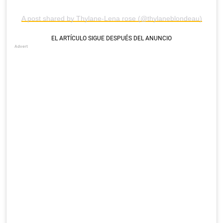
A post shared by Thylane-Lena rose (@thylaneblondeau)