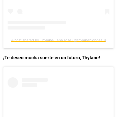
A post shared by Thylane-Lena rose (@thylaneblondeau)
¡Te deseo mucha suerte en un futuro, Thylane!