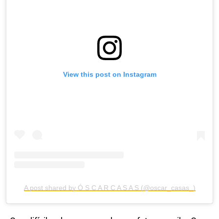
View this post on Instagram
A post shared by Ó S C A R C A S A S (@oscar_casas_)