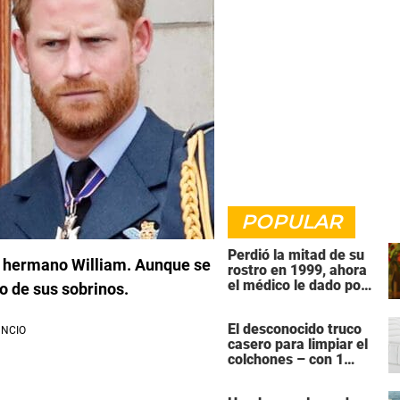
POPULAR
Perdió la mitad de su
u hermano William. Aunque se
rostro en 1999, ahora
el médico le dado por
ro de sus sobrinos.
fin una razón para
quitarse la venda
El desconocido truco
casero para limpiar el
colchones – con 1
ingrediente que todos
tiene en la cocina