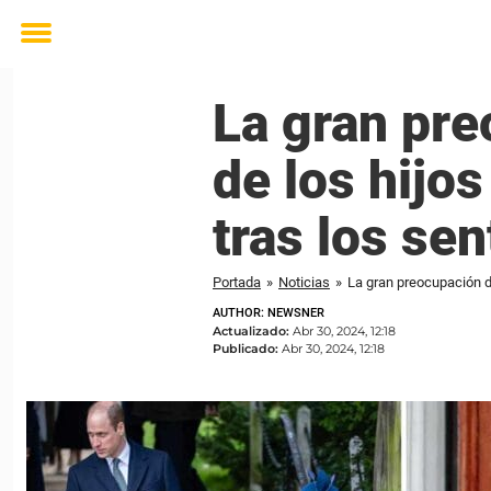
Toggle
menu
La gran pre
de los hijos
tras los se
Portada
»
Noticias
»
La gran preocupación de
AUTHOR: NEWSNER
Actualizado:
Abr 30, 2024, 12:18
Publicado:
Abr 30, 2024, 12:18