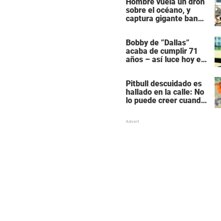
Hombre vuela un dron
sobre el océano, y
captura gigante banco
de delfines durante su
migración
Bobby de ”Dallas”
acaba de cumplir 71
años – así luce hoy en
día
Pitbull descuidado es
hallado en la calle: No
lo puede creer cuando
alguien lo quiere
acariciar