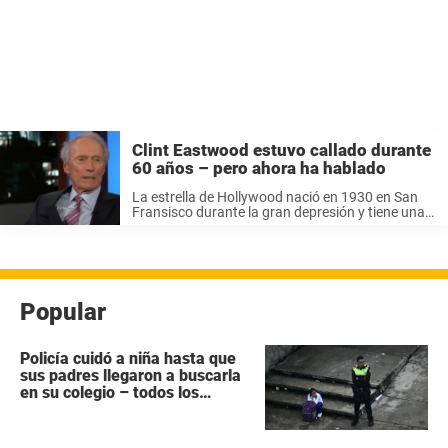
Clint Eastwood estuvo callado durante
60 años – pero ahora ha hablado
La estrella de Hollywood nació en 1930 en San
Fransisco durante la gran depresión y tiene una
hermana menor. Su padre trabajaba como
trabajador de acero y la familia se mudó mucho
cuando Clint Eastwood era ...
Popular
Policía cuidó a niña hasta que
sus padres llegaron a buscarla
en su colegio – todos los
héroes no tienen capa