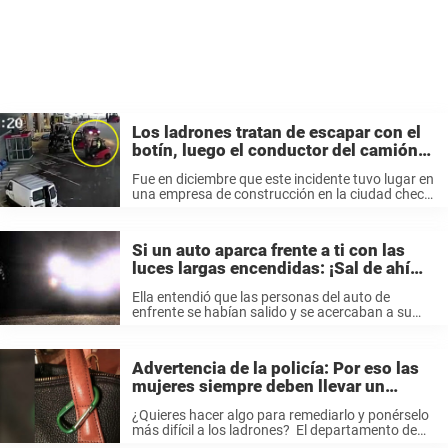
Los ladrones tratan de escapar con el
botín, luego el conductor del camión
ve lo que va a pasar
Fue en diciembre que este incidente tuvo lugar en
una empresa de construcción en la ciudad checa
de Hrušov. De repente se metió un auto rojo en el
aparcamiento. Del auto salieron varios ladrones
con un ...
Si un auto aparca frente a ti con las
luces largas encendidas: ¡Sal de ahí
inmediatamente!
Ella entendió que las personas del auto de
enfrente se habían salido y se acercaban a su
auto a pesar de que no podía ver nada por las
luces. Por suerte tenía cerradas las puertas ...
Advertencia de la policía: Por eso las
mujeres siempre deben llevar un
mosquetón
¿Quieres hacer algo para remediarlo y ponérselo
más difícil a los ladrones? El departamento de
policía de New Hampshire tiene un buen consejo.