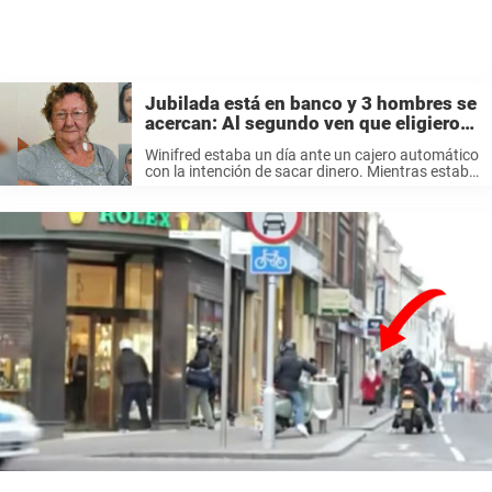
Jubilada está en banco y 3 hombres se
acercan: Al segundo ven que eligieron
robar a la abuela equivocada
Winifred estaba un día ante un cajero automático
con la intención de sacar dinero. Mientras estaba
allí de pie, tecleando su código secreto, se dio
cuenta de que alguien se acercaba por detrás.
Antes de ...