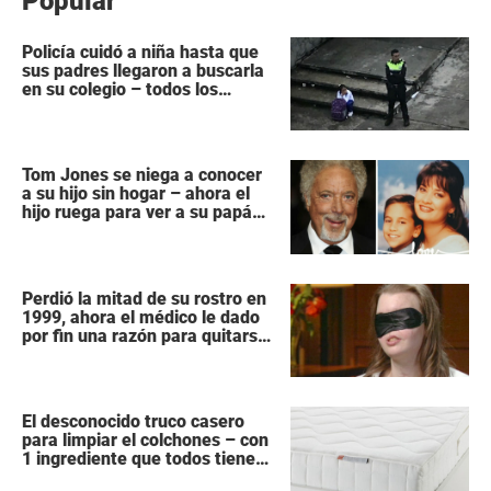
Popular
Policía cuidó a niña hasta que
sus padres llegaron a buscarla
en su colegio – todos los
héroes no tienen capa
Tom Jones se niega a conocer
a su hijo sin hogar – ahora el
hijo ruega para ver a su papá
“antes que sea demasiado
tarde”
Perdió la mitad de su rostro en
1999, ahora el médico le dado
por fin una razón para quitarse
la venda
El desconocido truco casero
para limpiar el colchones – con
1 ingrediente que todos tiene
en la cocina