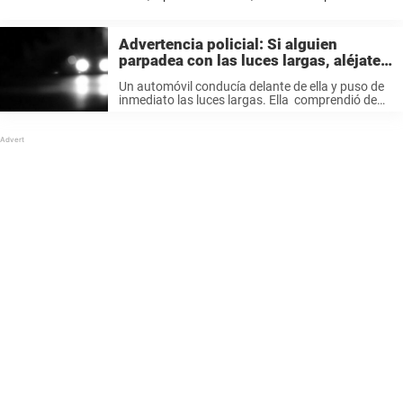
Uno de los ladrones tendría alrededor de los 20 años y llevaba un
pistola ...
Advertencia policial: Si alguien
parpadea con las luces largas, aléjate
del lugar
Un automóvil conducía delante de ella y puso de
inmediato las luces largas. Ella comprendió de
inmediato que las personas del auto salieron del
mismo y se dirigieron al suyo, aunque no podía
ver nada. ...