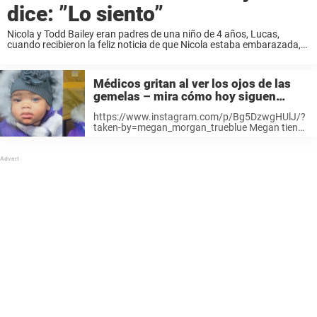
dice: ”Lo siento”
Nicola y Todd Bailey eran padres de una niño de 4 años, Lucas,
cuando recibieron la feliz noticia de que Nicola estaba embarazada,
informa La Nación. «Tuvo un extraño presentimiento cuando vi que
iba engordando ...
Médicos gritan al ver los ojos de las
gemelas – mira cómo hoy siguen
asombrando al mundo entero
https://www.instagram.com/p/Bg5DzwgHUlJ/?
taken-by=megan_morgan_trueblue Megan tiene
unos cautivadores ojos azules, mientras que su
hermana Morgan tiene uno azul y otro de color
marrón. Algunos se refieren a ellas como “las
gemelas más bellas del mundo”, otros las llaman
...