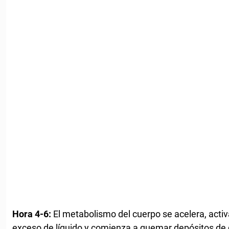
Hora 4-6:
El metabolismo del cuerpo se acelera, activa
exceso de líquido y comienza a quemar depósitos de