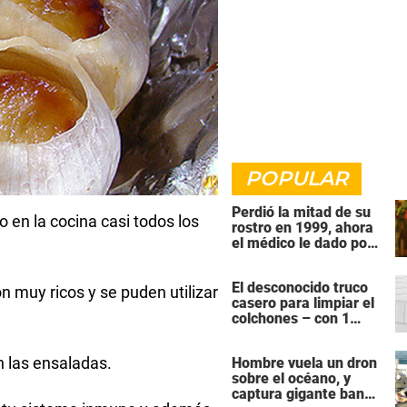
POPULAR
Perdió la mitad de su
o en la cocina casi todos los
rostro en 1999, ahora
el médico le dado por
fin una razón para
quitarse la venda
El desconocido truco
son muy ricos y se puden utilizar
casero para limpiar el
colchones – con 1
ingrediente que todos
tiene en la cocina
n las ensaladas.
Hombre vuela un dron
sobre el océano, y
captura gigante banco