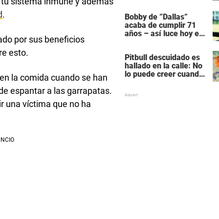
ar tu sistema inmune y además
de delfines durante su
migración
d
.
Bobby de ”Dallas”
acaba de cumplir 71
años – así luce hoy en
zado por sus beneficios
día
re esto.
Pitbull descuidado es
hallado en la calle: No
lo puede creer cuando
en la comida cuando se han
alguien lo quiere
de espantar a las garrapatas.
acariciar
ir una víctima que no ha