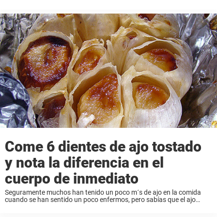
realmente ha estudiado cocina. El chef famoso Jack Scalfani aquí
nos enseña un ...
Come 6 dientes de ajo tostado
y nota la diferencia en el
cuerpo de inmediato
Seguramente muchos han tenido un poco m´s de ajo en la comida
cuando se han sentido un poco enfermos, pero sabías que el ajo
puede espantar a las garrapatas. Según un estudio sueco las
garrapatas ...