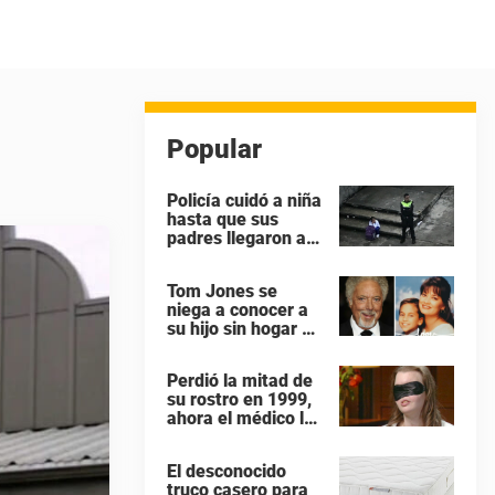
Popular
Policía cuidó a niña
hasta que sus
padres llegaron a
buscarla en su
colegio – todos los
Tom Jones se
héroes no tienen
niega a conocer a
capa
su hijo sin hogar –
ahora el hijo ruega
para ver a su papá
Perdió la mitad de
“antes que sea
su rostro en 1999,
demasiado tarde”
ahora el médico le
dado por fin una
razón para
El desconocido
quitarse la venda
truco casero para