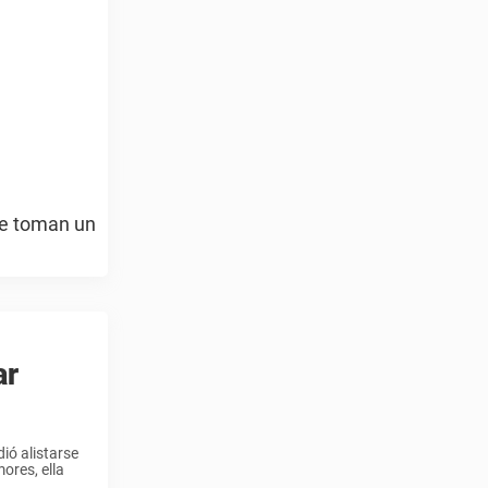
se toman un
ar
dió alistarse
ores, ella