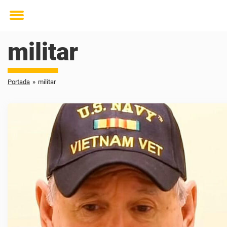
Toggle
menu
militar
Portada
»
militar