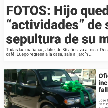
FOTOS: Hijo qued
“actividades” de 
sepultura de su 
Todas las mañanas, Jake, de 86 años, va a misa. Desp
café. Luego regresa a la casa, sale al jardín ...
Ofi
ine
fal
José T
en el 
apoyó 