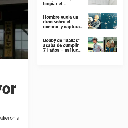
limpiar el
colchones – con 1
ingrediente que
Hombre vuela un
todos tiene en la
dron sobre el
cocina
océano, y captura
gigante banco de
delfines durante su
Bobby de ”Dallas”
migración
acaba de cumplir
71 años – así luce
hoy en día
yor
alieron a