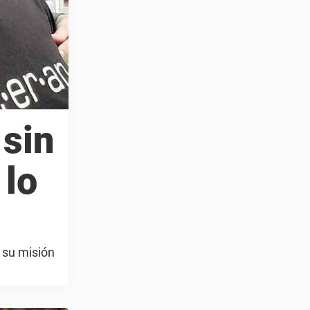
 sin
 lo
 su misión