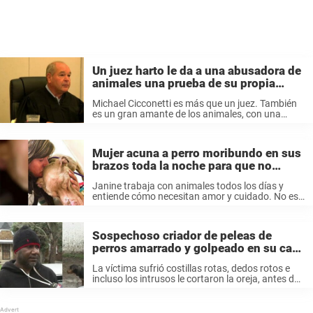
Un juez harto le da a una abusadora de
animales una prueba de su propia
medicina
Michael Cicconetti es más que un juez. También
es un gran amante de los animales, con una
debilidad por nuestros peludos amigos. Desde
que consiguió su primer perro, el juez de Ohio,
Michael, se vuelca ...
Mujer acuna a perro moribundo en sus
brazos toda la noche para que no
muera solo
Janine trabaja con animales todos los días y
entiende cómo necesitan amor y cuidado. No es
posible hacer esto por todos los animales, pero
cuando vio a Watson el pitbull, supo qué tenía
que hacer. ...
Sospechoso criador de peleas de
perros amarrado y golpeado en su casa
por tres hombres enmascarados
La víctima sufrió costillas rotas, dedos rotos e
incluso los intrusos le cortaron la oreja, antes de
que escaparan en una camioneta. La policía cree
que el hombre fue atacado debido a su operación
de ...