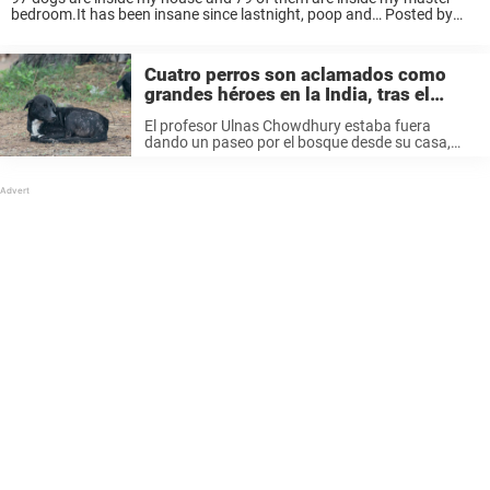
bedroom.It has been insane since lastnight, poop and… Posted by
Chella Phillips on Sunday, September 1, 2019 Chella Phillips es una
mujer ...
Cuatro perros son aclamados como
grandes héroes en la India, tras el
hallazgo del professor en el bosque
El profesor Ulnas Chowdhury estaba fuera
dando un paseo por el bosque desde su casa,
hace tres años. Era un día como otro cualquiera,
en su ciudad natal Purulia ubicada en la parte
occidental del ...