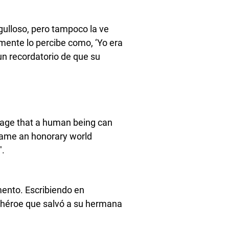
rgulloso, pero tampoco la ve
mente lo percibe como, ‘Yo era
un recordatorio de que su
rage that a human being can
ecame an honorary world
".
mento. Escribiendo en
un héroe que salvó a su hermana