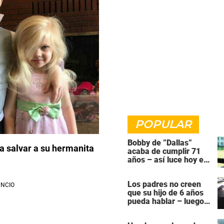
POPULAR
Bobby de ”Dallas”
ra salvar a su hermanita
acaba de cumplir 71
años – así luce hoy en
día
Los padres no creen
que su hijo de 6 años
pueda hablar – luego
dentista revela lo
increíble