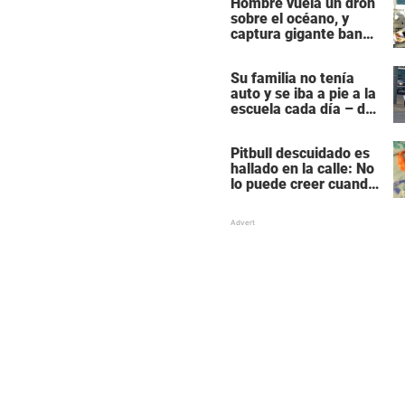
Hombre vuela un dron
sobre el océano, y
captura gigante banco
de delfines durante su
migración
Su familia no tenía
auto y se iba a pie a la
escuela cada día – de
repente este extraño
se le acerca por
Pitbull descuidado es
detrás
hallado en la calle: No
lo puede creer cuando
alguien lo quiere
acariciar