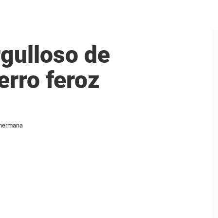
rgulloso de
perro feroz
u hermana