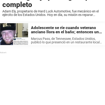
completo
Adam Ely, propietario de Hard Luck Automotive, fue mecánico en el
ejército de los Estados Unidos. Hoy en día, su misión es reparar
automóviles para personas que no podrían pagarlos de otra manera.
Adam siempre ...
Adolescente se ríe cuando veterano
anciano llora en el baño; entonces un
compasivo desconocido actúa
Marcus Pass, de Tennessee, Estados Unidos,
publicó lo que presenció en un restaurante local
en Facebook. Su publicación se volvió viral
rápidamente. Escribió: «Bronca del día… Estaba
almorzando en Zaxby y escuché a un joven ...