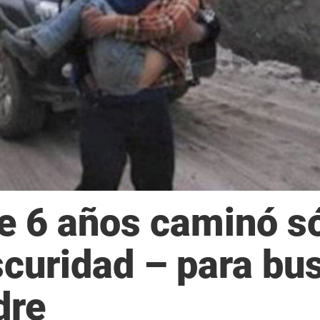
de 6 años caminó s
scuridad – para bu
dre