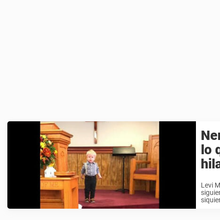
Nen
lo 
hil
Levi M
siguie
siquie