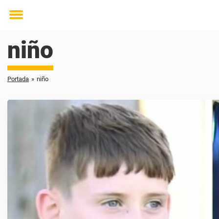
Toggle
menu
niño
Portada
»
niño