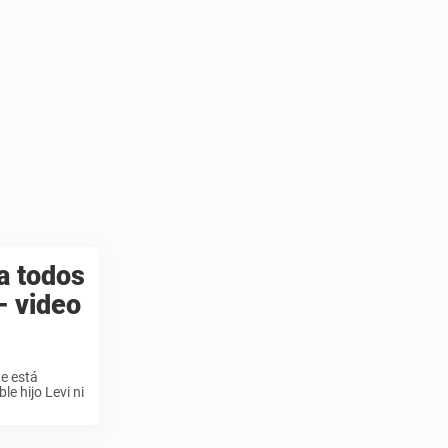
a todos
– video
te está
e hijo Levi ni