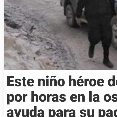
Este niño héroe 
por horas en la o
ayuda para su pa