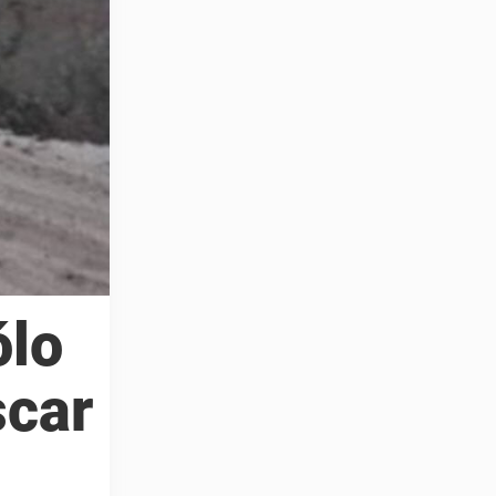
ólo
scar