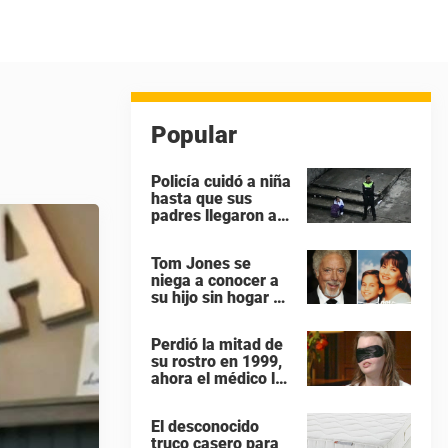
Popular
Policía cuidó a niña
hasta que sus
padres llegaron a
buscarla en su
colegio – todos los
Tom Jones se
héroes no tienen
niega a conocer a
capa
su hijo sin hogar –
ahora el hijo ruega
para ver a su papá
Perdió la mitad de
“antes que sea
su rostro en 1999,
demasiado tarde”
ahora el médico le
dado por fin una
razón para
El desconocido
quitarse la venda
truco casero para