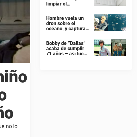
limpiar el
colchones – con 1
ingrediente que
Hombre vuela un
todos tiene en la
dron sobre el
cocina
océano, y captura
gigante banco de
delfines durante su
Bobby de ”Dallas”
migración
acaba de cumplir
71 años – así luce
hoy en día
niño
o
ño
e no lo