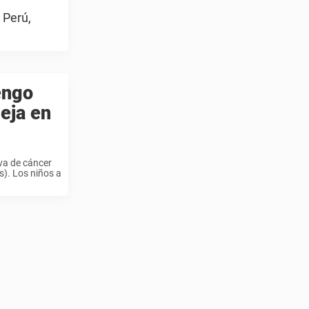
 Perú,
engo
deja en
va de cáncer
s). Los niños a