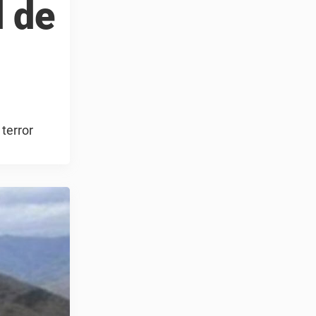
d de
terror